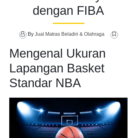
dengan FIBA
By
Jual Matras Beladiri & Olahraga
Mengenal Ukuran
Lapangan Basket
Standar NBA