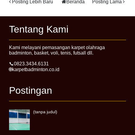
Posting Lebih Baru
Beranda
Posting Lama
Tentang Kami
Kami melayani pemasangan karpet olahraga
badminton, basket, voli, tenis, futsall dll.
📞0823.3434.6131
🌐karpetbadminton.co.id
Postingan
(tanpa judul)