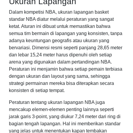
Ukuran Lapangan
Dalam kompetisi NBA, ukuran lapangan basket
standar NBA diatur melalui peraturan yang sangat
ketat. Aturan ini dibuat untuk memastikan bahwa
semua tim bermain di lapangan yang konsisten, tanpa
adanya keuntungan geografis atau ukuran yang
bervariasi. Dimensi resmi seperti panjang 28,65 meter
dan lebar 15,24 meter harus dipenuhi oleh setiap
arena yang digunakan dalam pertandingan NBA.
Peraturan ini menjamin bahwa setiap pemain terbiasa
dengan ukuran dan layout yang sama, sehingga
strategi permainan mereka bisa diterapkan secara
konsisten di setiap tempat.
Peraturan tentang ukuran lapangan NBA juga
mencakup elemen-elemen penting lainnya seperti
jarak garis 3-point, yang diukur 7,24 meter dari ring di
bagian tengah lapangan. Hal ini memberikan standar
yang jelas untuk menentukan kapan tembakan