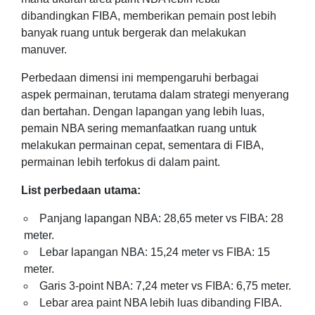
dibandingkan FIBA, memberikan pemain post lebih
banyak ruang untuk bergerak dan melakukan
manuver.
Perbedaan dimensi ini mempengaruhi berbagai
aspek permainan, terutama dalam strategi menyerang
dan bertahan. Dengan lapangan yang lebih luas,
pemain NBA sering memanfaatkan ruang untuk
melakukan permainan cepat, sementara di FIBA,
permainan lebih terfokus di dalam paint.
List perbedaan utama:
Panjang lapangan NBA: 28,65 meter vs FIBA: 28
meter.
Lebar lapangan NBA: 15,24 meter vs FIBA: 15
meter.
Garis 3-point NBA: 7,24 meter vs FIBA: 6,75 meter.
Lebar area paint NBA lebih luas dibanding FIBA.