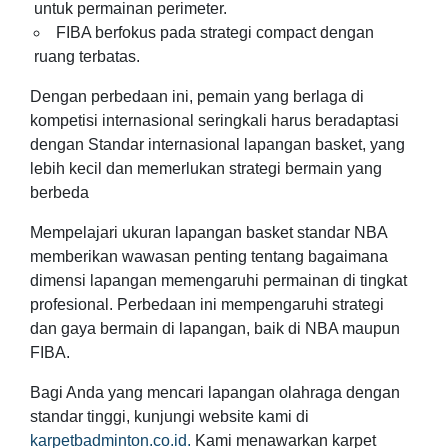
untuk permainan perimeter.
FIBA berfokus pada strategi compact dengan
ruang terbatas.
Dengan perbedaan ini, pemain yang berlaga di
kompetisi internasional seringkali harus beradaptasi
dengan Standar internasional lapangan basket, yang
lebih kecil dan memerlukan strategi bermain yang
berbeda
Mempelajari ukuran lapangan basket standar NBA
memberikan wawasan penting tentang bagaimana
dimensi lapangan memengaruhi permainan di tingkat
profesional. Perbedaan ini mempengaruhi strategi
dan gaya bermain di lapangan, baik di NBA maupun
FIBA.
Bagi Anda yang mencari lapangan olahraga dengan
standar tinggi, kunjungi website kami di
karpetbadminton.co.id.
Kami menawarkan karpet