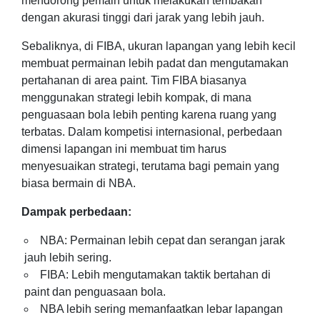
mendorong pemain untuk melakukan tembakan
dengan akurasi tinggi dari jarak yang lebih jauh.
Sebaliknya, di FIBA, ukuran lapangan yang lebih kecil
membuat permainan lebih padat dan mengutamakan
pertahanan di area paint. Tim FIBA biasanya
menggunakan strategi lebih kompak, di mana
penguasaan bola lebih penting karena ruang yang
terbatas. Dalam kompetisi internasional, perbedaan
dimensi lapangan ini membuat tim harus
menyesuaikan strategi, terutama bagi pemain yang
biasa bermain di NBA.
Dampak perbedaan:
NBA: Permainan lebih cepat dan serangan jarak
jauh lebih sering.
FIBA: Lebih mengutamakan taktik bertahan di
paint dan penguasaan bola.
NBA lebih sering memanfaatkan lebar lapangan