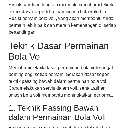
Simak panduan lengkap ini untuk memahami teknik-
teknik dasar seperti Latihan smash bola voli dan
Posisi pemain bola voli, yang akan membantu Anda
bermain lebih baik dan meraih kemenangan di setiap
pertandingan.
Teknik Dasar Permainan
Bola Voli
Memahami teknik dasar permainan bola voli sangat
penting bagi setiap pemain. Gerakan dasar seperti
teknik passing bawah dalam permainan bola voli,
Cara melakukan servis dalam voli, serta Latihan
smash bola voli membantu meningkatkan performa.
1. Teknik Passing Bawah
dalam Permainan Bola Voli
Passing bawah merupakan salah satu teknik dasar