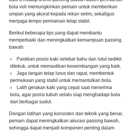
bola voli memungkinkan pemain untuk memberikan
umpan yang akurat kepada rekan setim, sekaligus
menjaga tempo permainan tetap stabil.
Berikut beberapa tips yang dapat membantu
memperbaiki dan meningkatkan kemampuan passing
bawah:
Pastikan posisi kaki selebar bahu dan lutut sedikit
ditekuk, untuk memastikan keseimbangan yang baik.
Jaga tangan tetap lurus dan rapat, membentuk
permukaan yang stabil untuk memantulkan bola.
Latih gerakan kaki yang cepat saat menerima
bola, agar posisi tubuh selalu siap menghadapi bola
dari berbagai sudut.
Dengan latihan yang konsisten dan teknik yang benar,
pemain dapat meningkatkan akurasi passing bawah,
sehingga dapat menjadi komponen penting dalam