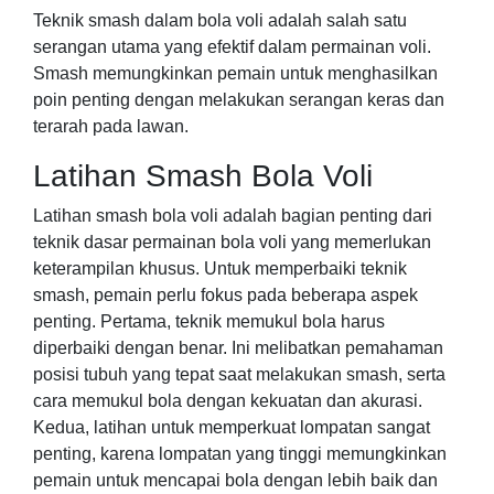
Teknik smash dalam bola voli adalah salah satu
serangan utama yang efektif dalam permainan voli.
Smash memungkinkan pemain untuk menghasilkan
poin penting dengan melakukan serangan keras dan
terarah pada lawan.
Latihan Smash Bola Voli
Latihan smash bola voli adalah bagian penting dari
teknik dasar permainan bola voli yang memerlukan
keterampilan khusus. Untuk memperbaiki teknik
smash, pemain perlu fokus pada beberapa aspek
penting. Pertama, teknik memukul bola harus
diperbaiki dengan benar. Ini melibatkan pemahaman
posisi tubuh yang tepat saat melakukan smash, serta
cara memukul bola dengan kekuatan dan akurasi.
Kedua, latihan untuk memperkuat lompatan sangat
penting, karena lompatan yang tinggi memungkinkan
pemain untuk mencapai bola dengan lebih baik dan