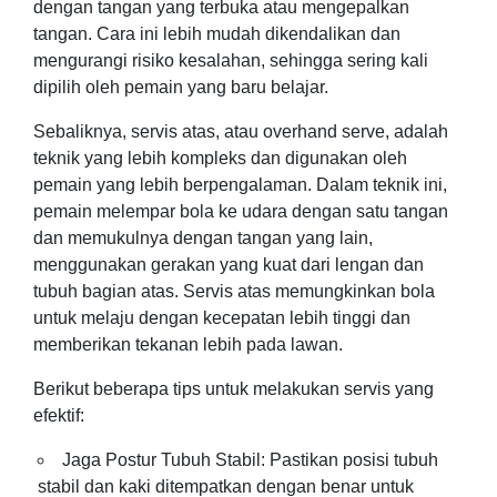
dengan tangan yang terbuka atau mengepalkan
tangan. Cara ini lebih mudah dikendalikan dan
mengurangi risiko kesalahan, sehingga sering kali
dipilih oleh pemain yang baru belajar.
Sebaliknya, servis atas, atau overhand serve, adalah
teknik yang lebih kompleks dan digunakan oleh
pemain yang lebih berpengalaman. Dalam teknik ini,
pemain melempar bola ke udara dengan satu tangan
dan memukulnya dengan tangan yang lain,
menggunakan gerakan yang kuat dari lengan dan
tubuh bagian atas. Servis atas memungkinkan bola
untuk melaju dengan kecepatan lebih tinggi dan
memberikan tekanan lebih pada lawan.
Berikut beberapa tips untuk melakukan servis yang
efektif:
Jaga Postur Tubuh Stabil: Pastikan posisi tubuh
stabil dan kaki ditempatkan dengan benar untuk