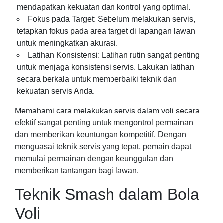
mendapatkan kekuatan dan kontrol yang optimal.
Fokus pada Target: Sebelum melakukan servis,
tetapkan fokus pada area target di lapangan lawan
untuk meningkatkan akurasi.
Latihan Konsistensi: Latihan rutin sangat penting
untuk menjaga konsistensi servis. Lakukan latihan
secara berkala untuk memperbaiki teknik dan
kekuatan servis Anda.
Memahami cara melakukan servis dalam voli secara
efektif sangat penting untuk mengontrol permainan
dan memberikan keuntungan kompetitif. Dengan
menguasai teknik servis yang tepat, pemain dapat
memulai permainan dengan keunggulan dan
memberikan tantangan bagi lawan.
Teknik Smash dalam Bola
Voli