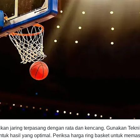
tikan jaring terpasang dengan rata dan kencang. Gunakan Tekn
uk hasil yang optimal. Periksa harga ring basket untuk memas