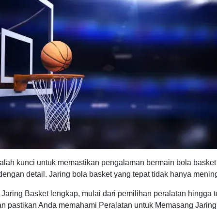
lah kunci untuk memastikan pengalaman bermain bola basket ya
gan detail. Jaring bola basket yang tepat tidak hanya meningka
ing Basket lengkap, mulai dari pemilihan peralatan hingga 
dan pastikan Anda memahami Peralatan untuk Memasang Jaring