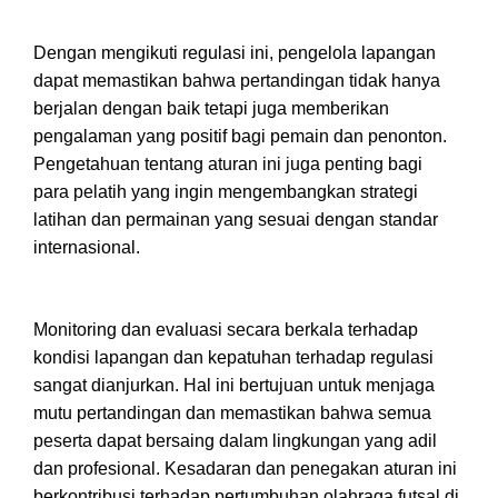
Dengan mengikuti regulasi ini, pengelola lapangan
dapat memastikan bahwa pertandingan tidak hanya
berjalan dengan baik tetapi juga memberikan
pengalaman yang positif bagi pemain dan penonton.
Pengetahuan tentang aturan ini juga penting bagi
para pelatih yang ingin mengembangkan strategi
latihan dan permainan yang sesuai dengan standar
internasional.
Monitoring dan evaluasi secara berkala terhadap
kondisi lapangan dan kepatuhan terhadap regulasi
sangat dianjurkan. Hal ini bertujuan untuk menjaga
mutu pertandingan dan memastikan bahwa semua
peserta dapat bersaing dalam lingkungan yang adil
dan profesional. Kesadaran dan penegakan aturan ini
berkontribusi terhadap pertumbuhan olahraga futsal di