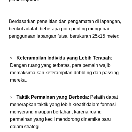
Berdasarkan penelitian dan pengamatan di lapangan,
berikut adalah beberapa poin penting mengenai
penggunaan lapangan futsal berukuran 25x15 meter:
Keterampilan Individu yang Lebih Terasah
:
Dengan ruang yang terbatas, para pemain wajib
memaksimalkan keterampilan dribbling dan passing
mereka.
Taktik Permainan yang Berbeda
: Pelatih dapat
menerapkan taktik yang lebih kreatif dalam formasi
menyerang maupun bertahan, karena ruang
permainan yang kecil mendorong dinamika baru
dalam strategi.