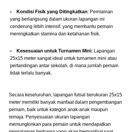
Kondisi Fisik yang Ditingkatkan
: Permainan
yang berlangsung dalam ukuran lapangan ini
cenderung lebih intensif, yang membantu pemain
meningkatkan stamina dan ketahanan fisik.
Kesesuaian untuk Turnamen Mini
: Lapangan
25x15 meter sangat ideal untuk turnamen mini atau
pertandingan antar sekolah, di mana jumlah pemain
tidak terlalu banyak.
Secara keseluruhan, lapangan futsal berukuran 25x15
meter memiliki banyak manfaat dalam pengembangan
pemain, baik untuk kategori anak-anak maupun
remaja. Penyesuaian ukuran lapangan
memungkinkan para pemain untuk mendapatkan
pengalaman berharga yang akan bermanfaat saat