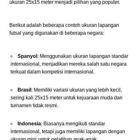
ukuran 25x15 meter menjadi pilihan yang populer.
Berikut adalah beberapa contoh ukuran lapangan
futsal yang digunakan di beberapa negara:
Spanyol
: Menggunakan ukuran lapangan standar
internasional, menjadikan mereka salah satu negara
terkuat dalam kompetisi internasional.
Brasil
: Memiliki variasi ukuran yang lebih kecil,
sering kali 25x15 meter untuk kejuaraan muda dan
turnamen tidak resmi.
Indonesia
: Biasanya mengikuti standar
internasional, tetapi juga memiliki lapangan dengan
ukuran mini untuk pelatihan anak-anak.