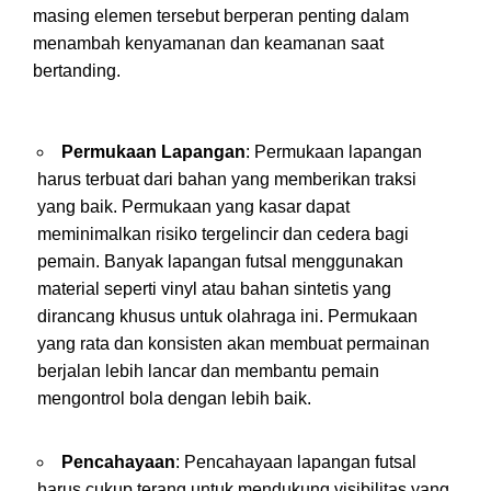
masing elemen tersebut berperan penting dalam
menambah kenyamanan dan keamanan saat
bertanding.
Permukaan Lapangan
: Permukaan lapangan
harus terbuat dari bahan yang memberikan traksi
yang baik. Permukaan yang kasar dapat
meminimalkan risiko tergelincir dan cedera bagi
pemain. Banyak lapangan futsal menggunakan
material seperti vinyl atau bahan sintetis yang
dirancang khusus untuk olahraga ini. Permukaan
yang rata dan konsisten akan membuat permainan
berjalan lebih lancar dan membantu pemain
mengontrol bola dengan lebih baik.
Pencahayaan
: Pencahayaan lapangan futsal
harus cukup terang untuk mendukung visibilitas yang