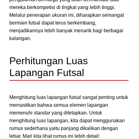
mereka berkompetisi di tingkat yang lebih tinggi.
Melalui penerapan ukuran ini, diharapkan semangat
bermain futsal dapat terus berkembang,
menjadikannya lebih banyak menarik bagi berbagai
kalangan.
Perhitungan Luas
Lapangan Futsal
Menghitung luas lapangan futsal sangat penting untuk
memastikan bahwa semua elemen lapangan
memenuhi standar yang ditetapkan. Untuk
menghitung luas lapangan, kita dapat menggunakan
rumus sederhana yaitu panjang dikalikan dengan
lebar. Mari kita lihat rumus ini lebih detail: