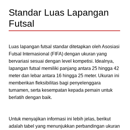
Standar Luas Lapangan
Futsal
Luas lapangan futsal standar ditetapkan oleh Asosiasi
Futsal Internasional (FIFA) dengan ukuran yang
bervariasi sesuai dengan level kompetisi. Idealnya,
lapangan futsal memiliki panjang antara 25 hingga 42
meter dan lebar antara 16 hingga 25 meter. Ukuran ini
memberikan fleksibilitas bagi penyelenggara
turnamen, serta kesempatan kepada pemain untuk
berlatih dengan baik.
Untuk menyajikan informasi ini lebih jelas, berikut
adalah tabel yang menunjukkan perbandingan ukuran