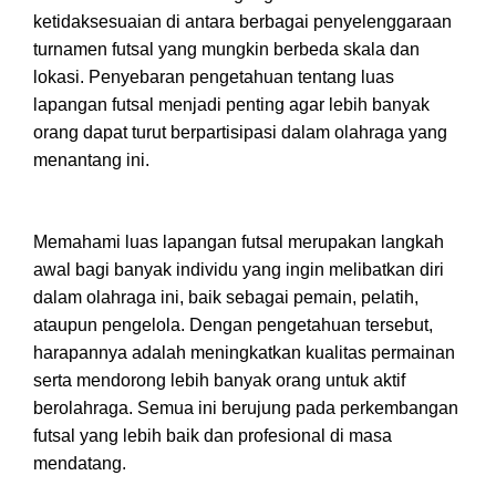
ketidaksesuaian di antara berbagai penyelenggaraan
turnamen futsal yang mungkin berbeda skala dan
lokasi. Penyebaran pengetahuan tentang luas
lapangan futsal menjadi penting agar lebih banyak
orang dapat turut berpartisipasi dalam olahraga yang
menantang ini.
Memahami luas lapangan futsal merupakan langkah
awal bagi banyak individu yang ingin melibatkan diri
dalam olahraga ini, baik sebagai pemain, pelatih,
ataupun pengelola. Dengan pengetahuan tersebut,
harapannya adalah meningkatkan kualitas permainan
serta mendorong lebih banyak orang untuk aktif
berolahraga. Semua ini berujung pada perkembangan
futsal yang lebih baik dan profesional di masa
mendatang.