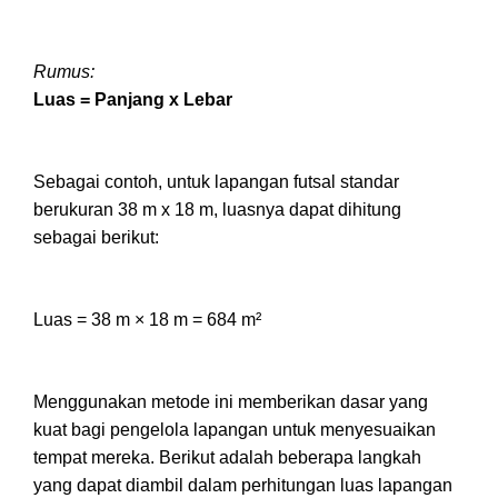
Rumus:
Luas = Panjang x Lebar
Sebagai contoh, untuk lapangan futsal standar
berukuran 38 m x 18 m, luasnya dapat dihitung
sebagai berikut:
Luas = 38 m × 18 m = 684 m²
Menggunakan metode ini memberikan dasar yang
kuat bagi pengelola lapangan untuk menyesuaikan
tempat mereka. Berikut adalah beberapa langkah
yang dapat diambil dalam perhitungan luas lapangan