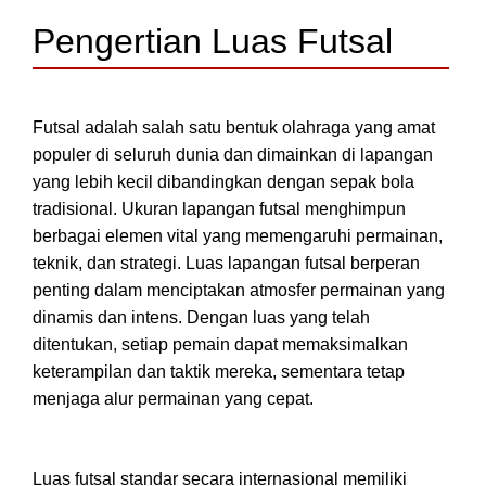
Pengertian Luas Futsal
Futsal adalah salah satu bentuk olahraga yang amat
populer di seluruh dunia dan dimainkan di lapangan
yang lebih kecil dibandingkan dengan sepak bola
tradisional. Ukuran lapangan futsal menghimpun
berbagai elemen vital yang memengaruhi permainan,
teknik, dan strategi. Luas lapangan futsal berperan
penting dalam menciptakan atmosfer permainan yang
dinamis dan intens. Dengan luas yang telah
ditentukan, setiap pemain dapat memaksimalkan
keterampilan dan taktik mereka, sementara tetap
menjaga alur permainan yang cepat.
Luas futsal standar secara internasional memiliki