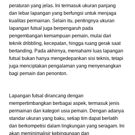
peraturan yang jelas. Ini termasuk ukuran panjang
dan lebar lapangan yang berfungsi untuk menjaga
kualitas permainan. Selain itu, pentingnya ukuran
lapangan futsal juga berpengaruh pada
pengembangan kemampuan pemain, mulai dari
teknik dribbling, kecepatan, hingga ruang gerak saat
bertanding. Pada akhirnya, memahami luas lapangan
futsal bukan hanya mengedepankan sisi teknis, tetapi
juga menciptakan pengalaman yang menyenangkan
bagi pemain dan penonton.
Lapangan futsal dirancang dengan
mempertimbangkan berbagai aspek, termasuk jenis
permainan dan kategori usia pemain. Dengan adanya
standar ukuran yang baku, setiap tim dapat berlatih
dan berkompetisi dalam lingkungan yang seragam. Ini
akan meminimalisir kebingungan dan