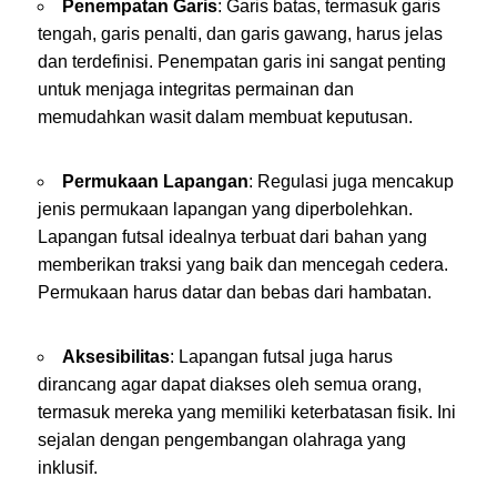
Penempatan Garis
: Garis batas, termasuk garis
tengah, garis penalti, dan garis gawang, harus jelas
dan terdefinisi. Penempatan garis ini sangat penting
untuk menjaga integritas permainan dan
memudahkan wasit dalam membuat keputusan.
Permukaan Lapangan
: Regulasi juga mencakup
jenis permukaan lapangan yang diperbolehkan.
Lapangan futsal idealnya terbuat dari bahan yang
memberikan traksi yang baik dan mencegah cedera.
Permukaan harus datar dan bebas dari hambatan.
Aksesibilitas
: Lapangan futsal juga harus
dirancang agar dapat diakses oleh semua orang,
termasuk mereka yang memiliki keterbatasan fisik. Ini
sejalan dengan pengembangan olahraga yang
inklusif.