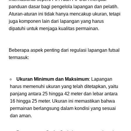
panduan dasar bagi pengelola lapangan dan pelatih.
Aturan-aturan ini tidak hanya mencakup ukuran, tetapi
juga komponen lain dari lapangan yang harus
dipatuhi untuk menjaga kualitas permainan.
Beberapa aspek penting dari regulasi lapangan futsal
termasuk:
Ukuran Minimum dan Maksimum
: Lapangan
harus memenuhi ukuran yang telah ditetapkan, yaitu
panjang antara 25 hingga 42 meter dan lebar antara
16 hingga 25 meter. Ukuran ini memastikan bahwa
permainan berlangsung dalam kondisi yang sesuai
dan aman.