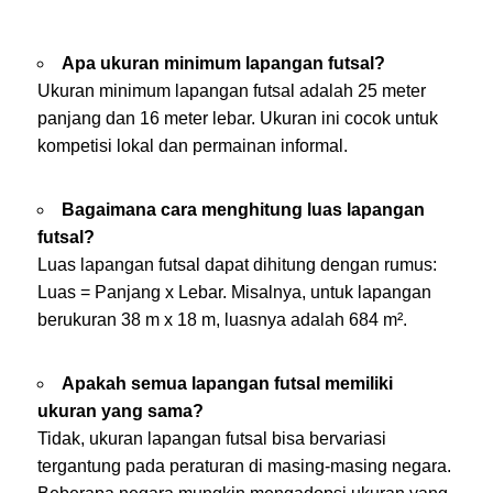
Apa ukuran minimum lapangan futsal?
Ukuran minimum lapangan futsal adalah 25 meter
panjang dan 16 meter lebar. Ukuran ini cocok untuk
kompetisi lokal dan permainan informal.
Bagaimana cara menghitung luas lapangan
futsal?
Luas lapangan futsal dapat dihitung dengan rumus:
Luas = Panjang x Lebar. Misalnya, untuk lapangan
berukuran 38 m x 18 m, luasnya adalah 684 m².
Apakah semua lapangan futsal memiliki
ukuran yang sama?
Tidak, ukuran lapangan futsal bisa bervariasi
tergantung pada peraturan di masing-masing negara.