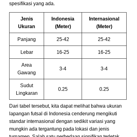
spesifikasi yang ada.
Jenis
Indonesia
Internasional
Ukuran
(Meter)
(Meter)
Panjang
25-42
25-42
Lebar
16-25
16-25
Area
3-4
3-4
Gawang
Sudut
0.25
0.25
Lingkaran
Dari tabel tersebut, kita dapat melihat bahwa ukuran
lapangan futsal di Indonesia cenderung mengikuti
standar internasional dengan sedikit variasi yang
mungkin ada tergantung pada lokasi dan jenis
turnamen. Salah satu perbedaan signifikan terletak