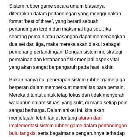
Sistem rubber game secara umum biasanya
diterapkan dalam pertandingan yang menggunakan
format ‘best of three’, yang berarti sebuah
pertandingan terdiri dari maksimal tiga set. Jika
seorang pemain atau pasangan dapat memenangkan
dua set dari tiga, maka mereka akan diakui sebagai
pemenang pertandingan. Dengan sistem ini, strategi
permainan dan ketahanan fisik menjadi aspek vital
yang akan sangat berpengaruh pada hasil akhir.
Bukan hanya itu, penerapan sistem rubber game juga
berperan dalam memperkuat mentalitas para pemain.
Mereka dituntut untuk tetap fokus dan tidak menyerah
walaupun dalam situasi yang sulit, di mana setiap poin
sangat berharga. Dalam artikel ini, kita akan
menjelajahi lebih lanjut tentang
aturan dan
implementasi sistem rubber game dalam pertandingan
bulu tangkis
, serta bagaimana pengaruhnya terhadap