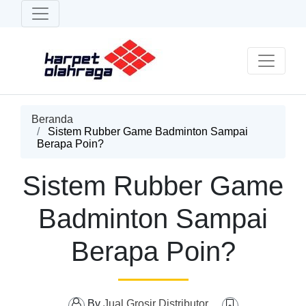
Beranda
Sistem Rubber Game Badminton Sampai
Berapa Poin?
Sistem Rubber Game
Badminton Sampai
Berapa Poin?
By
Jual Grosir Distributor