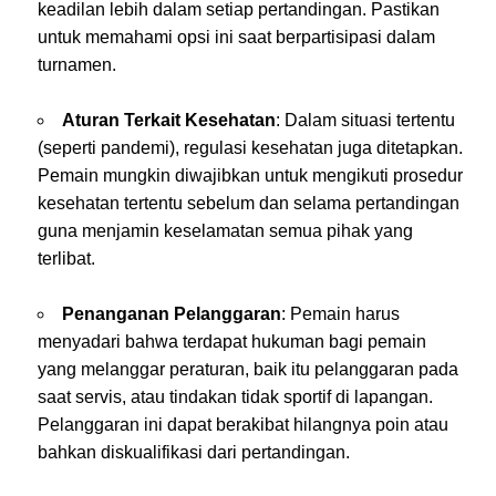
keadilan lebih dalam setiap pertandingan. Pastikan
untuk memahami opsi ini saat berpartisipasi dalam
turnamen.
Aturan Terkait Kesehatan
: Dalam situasi tertentu
(seperti pandemi), regulasi kesehatan juga ditetapkan.
Pemain mungkin diwajibkan untuk mengikuti prosedur
kesehatan tertentu sebelum dan selama pertandingan
guna menjamin keselamatan semua pihak yang
terlibat.
Penanganan Pelanggaran
: Pemain harus
menyadari bahwa terdapat hukuman bagi pemain
yang melanggar peraturan, baik itu pelanggaran pada
saat servis, atau tindakan tidak sportif di lapangan.
Pelanggaran ini dapat berakibat hilangnya poin atau
bahkan diskualifikasi dari pertandingan.