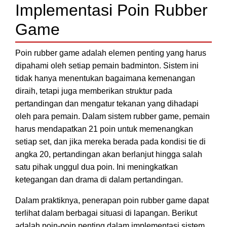
Implementasi Poin Rubber
Game
Poin rubber game adalah elemen penting yang harus
dipahami oleh setiap pemain badminton. Sistem ini
tidak hanya menentukan bagaimana kemenangan
diraih, tetapi juga memberikan struktur pada
pertandingan dan mengatur tekanan yang dihadapi
oleh para pemain. Dalam sistem rubber game, pemain
harus mendapatkan 21 poin untuk memenangkan
setiap set, dan jika mereka berada pada kondisi tie di
angka 20, pertandingan akan berlanjut hingga salah
satu pihak unggul dua poin. Ini meningkatkan
ketegangan dan drama di dalam pertandingan.
Dalam praktiknya, penerapan poin rubber game dapat
terlihat dalam berbagai situasi di lapangan. Berikut
adalah poin-poin penting dalam implementasi sistem