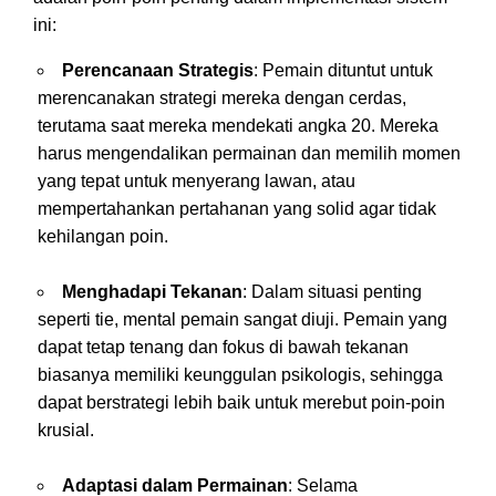
ini:
Perencanaan Strategis
: Pemain dituntut untuk
merencanakan strategi mereka dengan cerdas,
terutama saat mereka mendekati angka 20. Mereka
harus mengendalikan permainan dan memilih momen
yang tepat untuk menyerang lawan, atau
mempertahankan pertahanan yang solid agar tidak
kehilangan poin.
Menghadapi Tekanan
: Dalam situasi penting
seperti tie, mental pemain sangat diuji. Pemain yang
dapat tetap tenang dan fokus di bawah tekanan
biasanya memiliki keunggulan psikologis, sehingga
dapat berstrategi lebih baik untuk merebut poin-poin
krusial.
Adaptasi dalam Permainan
: Selama