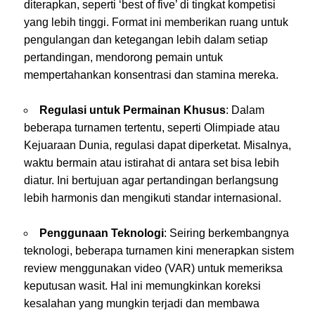
diterapkan, seperti ‘best of five’ di tingkat kompetisi
yang lebih tinggi. Format ini memberikan ruang untuk
pengulangan dan ketegangan lebih dalam setiap
pertandingan, mendorong pemain untuk
mempertahankan konsentrasi dan stamina mereka.
Regulasi untuk Permainan Khusus
: Dalam
beberapa turnamen tertentu, seperti Olimpiade atau
Kejuaraan Dunia, regulasi dapat diperketat. Misalnya,
waktu bermain atau istirahat di antara set bisa lebih
diatur. Ini bertujuan agar pertandingan berlangsung
lebih harmonis dan mengikuti standar internasional.
Penggunaan Teknologi
: Seiring berkembangnya
teknologi, beberapa turnamen kini menerapkan sistem
review menggunakan video (VAR) untuk memeriksa
keputusan wasit. Hal ini memungkinkan koreksi
kesalahan yang mungkin terjadi dan membawa