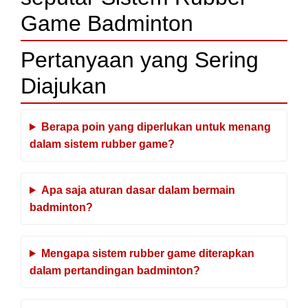
Game Badminton
Pertanyaan yang Sering
Diajukan
Berapa poin yang diperlukan untuk menang
dalam sistem rubber game?
Apa saja aturan dasar dalam bermain
badminton?
Mengapa sistem rubber game diterapkan
dalam pertandingan badminton?