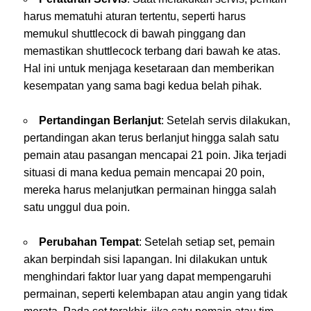
harus mematuhi aturan tertentu, seperti harus
memukul shuttlecock di bawah pinggang dan
memastikan shuttlecock terbang dari bawah ke atas.
Hal ini untuk menjaga kesetaraan dan memberikan
kesempatan yang sama bagi kedua belah pihak.
Pertandingan Berlanjut
: Setelah servis dilakukan,
pertandingan akan terus berlanjut hingga salah satu
pemain atau pasangan mencapai 21 poin. Jika terjadi
situasi di mana kedua pemain mencapai 20 poin,
mereka harus melanjutkan permainan hingga salah
satu unggul dua poin.
Perubahan Tempat
: Setelah setiap set, pemain
akan berpindah sisi lapangan. Ini dilakukan untuk
menghindari faktor luar yang dapat mempengaruhi
permainan, seperti kelembapan atau angin yang tidak