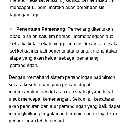
merata. Pada set terakhir, jika satu pemain atau tim
mencapai 11 poin, mereka akan berpindah sisi
lapangan lagi.
Penentuan Pemenang
: Pemenang ditentukan
apabila salah satu tim berhasil memenangkan dua
set. Jika ketat sekali hingga tiga set dimainkan, maka
set ketiga menjadi penentu utama untuk menentukan
siapa yang akan keluar sebagai pemenang
pertandingan.
Dengan memahami sistem pertandingan badminton
secara keseluruhan, para pemain dapat
merencanakan pendekatan dan strategi yang tepat
untuk mencapai kemenangan. Selain itu, kesadaran
akan peraturan dan alur pertandingan yang baik dapat
meningkatkan pengalaman bermain dan menjadikan
pertandingan lebih menarik.