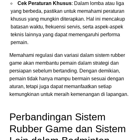
Cek Peraturan Khusus
: Dalam lomba atau liga
yang berbeda, pastikan untuk memahami peraturan
khusus yang mungkin diterapkan. Hal ini mencakup
batasan waktu, frekuensi servis, serta aspek-aspek
teknis lainnya yang dapat memengaruhi performa
pemain.
Memahami regulasi dan variasi dalam sistem rubber
game akan membantu pemain dalam strategi dan
persiapan sebelum bertanding. Dengan demikian,
pemain tidak hanya mampu bermain sesuai dengan
aturan, tetapi juga dapat memanfaatkan setiap
kemungkinan untuk meraih kemenangan di lapangan.
Perbandingan Sistem
Rubber Game dan Sistem