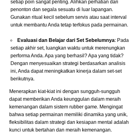
setiap poin sangat penting. Alihkan perhatian dari
penonton dan segala sesuatu di luar lapangan.
Gunakan ritual kecil sebelum servis atau saat interval
untuk membantu Anda tetap terfokus pada permainan.
Evaluasi dan Belajar dari Set Sebelumnya
: Pada
setiap akhir set, luangkan waktu untuk merenungkan
performa Anda. Apa yang berhasil? Apa yang tidak?
Dengan menyesuaikan strategi berdasarkan analisis
ini, Anda dapat meningkatkan kinerja dalam set-set
berikutnya.
Menerapkan kiat-kiat ini dengan sungguh-sungguh
dapat memberikan Anda keunggulan dalam meraih
kemenangan dalam sistem rubber game. Mengingat
bahwa setiap permainan memiliki dinamika yang unik,
fleksibilitas dalam strategi dan kesiapan mental adalah
kunci untuk bertahan dan meraih kemenangan.