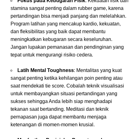
Fokus pada Kebugaran Fisik
: Kekuatan fisik dan
stamina sangat penting dalam rubber game, karena
pertandingan bisa menjadi panjang dan melelahkan.
Program latihan yang mencakup kardio, kekuatan,
dan fleksibilitas yang baik dapat membantu
meningkatkan kebugaran secara keseluruhan.
Jangan lupakan pemanasan dan pendinginan yang
tepat untuk mengurangi risiko cedera.
Latih Mental Toughness
: Mentalitas yang kuat
sangat penting ketika kehilangan poin penting atau
saat mendekati tie score. Cobalah teknik visualisasi
untuk membayangkan situasi pertandingan yang
sukses sehingga Anda lebih siap menghadapi
tekanan saat bertanding. Meditasi dan teknik
pernapasan juga dapat membantu menjaga
ketenangan di momen-momen krusial.