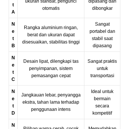
ukuran standar, pengunci
dipasang dan
t
otomatis
dibongkar
A
N
Sangat
Rangka aluminium ringan,
e
portabel dan
berat dan ukuran dapat
t
stabil saat
disesuaikan, stabilitas tinggi
B
dipasang
N
Desain lipat, dilengkapi tas
Sangat praktis
e
penyimpanan, sistem
untuk
t
pemasangan cepat
transportasi
C
N
Ideal untuk
Jangkauan lebar, penyangga
e
bermain
ekstra, tahan lama terhadap
t
secara
penggunaan intens
D
kompetitif
N
Pilihan warna cerah, cocok
Memudahkan