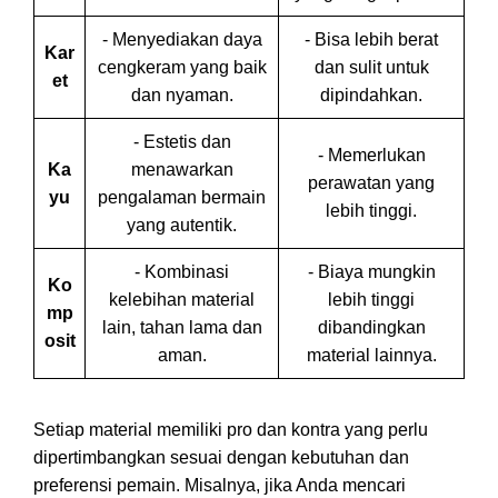
- Menyediakan daya
- Bisa lebih berat
Kar
cengkeram yang baik
dan sulit untuk
et
dan nyaman.
dipindahkan.
- Estetis dan
- Memerlukan
Ka
menawarkan
perawatan yang
yu
pengalaman bermain
lebih tinggi.
yang autentik.
- Kombinasi
- Biaya mungkin
Ko
kelebihan material
lebih tinggi
mp
lain, tahan lama dan
dibandingkan
osit
aman.
material lainnya.
Setiap material memiliki pro dan kontra yang perlu
dipertimbangkan sesuai dengan kebutuhan dan
preferensi pemain. Misalnya, jika Anda mencari