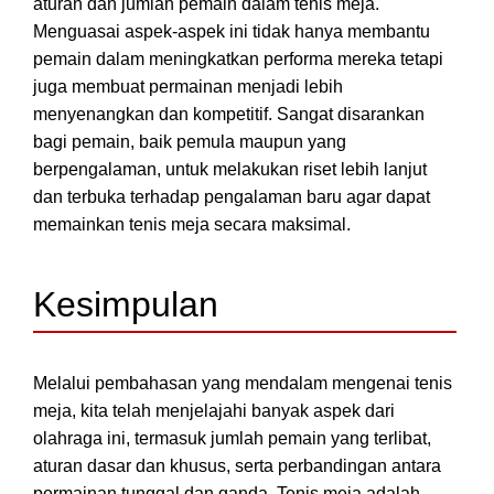
aturan dan jumlah pemain dalam tenis meja.
Menguasai aspek-aspek ini tidak hanya membantu
pemain dalam meningkatkan performa mereka tetapi
juga membuat permainan menjadi lebih
menyenangkan dan kompetitif. Sangat disarankan
bagi pemain, baik pemula maupun yang
berpengalaman, untuk melakukan riset lebih lanjut
dan terbuka terhadap pengalaman baru agar dapat
memainkan tenis meja secara maksimal.
Kesimpulan
Melalui pembahasan yang mendalam mengenai tenis
meja, kita telah menjelajahi banyak aspek dari
olahraga ini, termasuk jumlah pemain yang terlibat,
aturan dasar dan khusus, serta perbandingan antara
permainan tunggal dan ganda. Tenis meja adalah