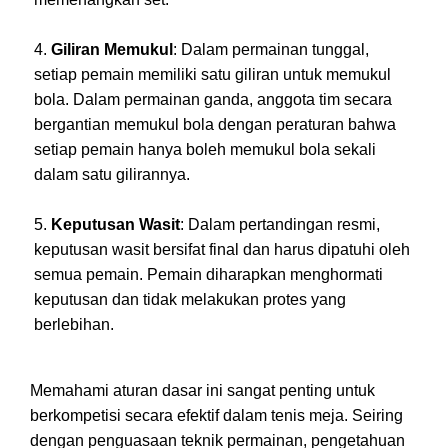
Giliran Memukul
: Dalam permainan tunggal,
setiap pemain memiliki satu giliran untuk memukul
bola. Dalam permainan ganda, anggota tim secara
bergantian memukul bola dengan peraturan bahwa
setiap pemain hanya boleh memukul bola sekali
dalam satu gilirannya.
Keputusan Wasit
: Dalam pertandingan resmi,
keputusan wasit bersifat final dan harus dipatuhi oleh
semua pemain. Pemain diharapkan menghormati
keputusan dan tidak melakukan protes yang
berlebihan.
Memahami aturan dasar ini sangat penting untuk
berkompetisi secara efektif dalam tenis meja. Seiring
dengan penguasaan teknik permainan, pengetahuan