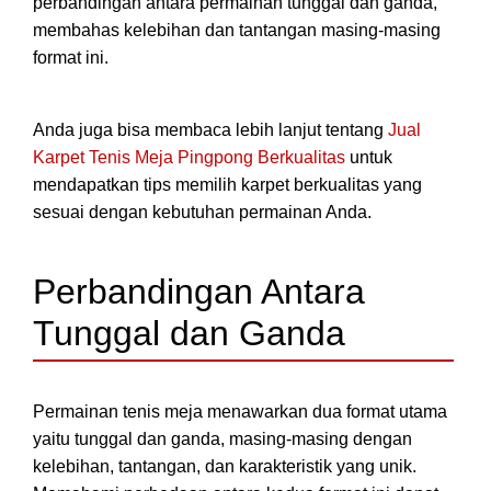
perbandingan antara permainan tunggal dan ganda,
membahas kelebihan dan tantangan masing-masing
format ini.
Anda juga bisa membaca lebih lanjut tentang
Jual
Karpet Tenis Meja Pingpong Berkualitas
untuk
mendapatkan tips memilih karpet berkualitas yang
sesuai dengan kebutuhan permainan Anda.
Perbandingan Antara
Tunggal dan Ganda
Permainan tenis meja menawarkan dua format utama
yaitu tunggal dan ganda, masing-masing dengan
kelebihan, tantangan, dan karakteristik yang unik.