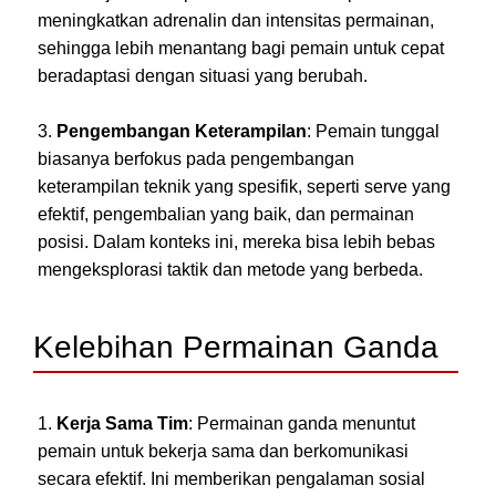
meningkatkan adrenalin dan intensitas permainan,
sehingga lebih menantang bagi pemain untuk cepat
beradaptasi dengan situasi yang berubah.
Pengembangan Keterampilan
: Pemain tunggal
biasanya berfokus pada pengembangan
keterampilan teknik yang spesifik, seperti serve yang
efektif, pengembalian yang baik, dan permainan
posisi. Dalam konteks ini, mereka bisa lebih bebas
mengeksplorasi taktik dan metode yang berbeda.
Kelebihan Permainan Ganda
Kerja Sama Tim
: Permainan ganda menuntut
pemain untuk bekerja sama dan berkomunikasi
secara efektif. Ini memberikan pengalaman sosial