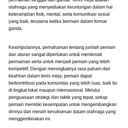
olahraga yang menyediakan keuntungan dalam hal
keterampilan fisik, mental, serta komunikasi sosial
yang baik, terutama ketika bermain dalam format
ganda.
Kesimpulannya, pemahaman tentang jumlah pemain
dan aturan sangat diperlukan untuk menikmati
permainan serta untuk menjadi pemain yang lebih
kompetitif. Dengan meningkatnya rasa paham dan
keahlian dalam tenis meja, pemain dapat
berkontribusi pada komunitas yang lebih luas, baik itu
di tingkat lokal maupun internasional. Melalui
penguasaan strategi dan taktik yang tepat, setiap
pemain memiliki kesempatan untuk mengembangkan
dirinya dan meraih kesuksesan dalam olahraga yang
menggembirakan ini.