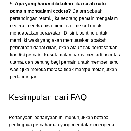
Apa yang harus dilakukan jika salah satu
pemain mengalami cedera?
Dalam sebuah
pertandingan resmi, jika seorang pemain mengalami
cedera, mereka bisa meminta time-out untuk
mendapatkan perawatan. Di sini, penting untuk
memiliki wasit yang akan memutuskan apakah
permainan dapat dilanjutkan atau tidak berdasarkan
kondisi pemain. Keselamatan harus menjadi prioritas
utama, dan penting bagi pemain untuk memberi tahu
wasit jika mereka merasa tidak mampu melanjutkan
pertandingan.
Kesimpulan dari FAQ
Pertanyaan-pertanyaan ini menunjukkan betapa
pentingnya pemahaman yang mendalam mengenai