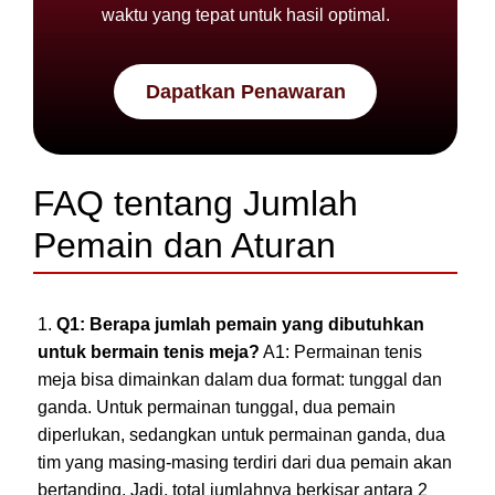
waktu yang tepat untuk hasil optimal.
Dapatkan Penawaran
FAQ tentang Jumlah
Pemain dan Aturan
Q1: Berapa jumlah pemain yang dibutuhkan
untuk bermain tenis meja?
A1: Permainan tenis
meja bisa dimainkan dalam dua format: tunggal dan
ganda. Untuk permainan tunggal, dua pemain
diperlukan, sedangkan untuk permainan ganda, dua
tim yang masing-masing terdiri dari dua pemain akan
bertanding. Jadi, total jumlahnya berkisar antara 2