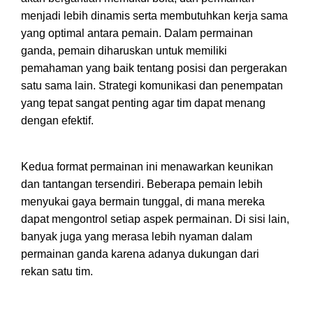
menjadi lebih dinamis serta membutuhkan kerja sama
yang optimal antara pemain. Dalam permainan
ganda, pemain diharuskan untuk memiliki
pemahaman yang baik tentang posisi dan pergerakan
satu sama lain. Strategi komunikasi dan penempatan
yang tepat sangat penting agar tim dapat menang
dengan efektif.
Kedua format permainan ini menawarkan keunikan
dan tantangan tersendiri. Beberapa pemain lebih
menyukai gaya bermain tunggal, di mana mereka
dapat mengontrol setiap aspek permainan. Di sisi lain,
banyak juga yang merasa lebih nyaman dalam
permainan ganda karena adanya dukungan dari
rekan satu tim.