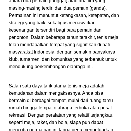
antara dua pemain (tunggal) atau dua tim yang
masing-masing terdiri dari dua pemain (ganda).
Permainan ini menuntut ketangkasan, ketepatan, dan
strategi yang baik, sekaligus menawarkan
kesenangan tersendiri bagi para pemain dan
penonton. Dalam beberapa tahun terakhir, tenis meja
telah mendapatkan tempat yang signifikan di hati
masyarakat Indonesia, dengan semakin banyaknya
klub, turnamen, dan komunitas yang terbentuk untuk
mendukung perkembangan olahraga ini.
Salah satu daya tarik utama tenis meja adalah
kemudahan dalam mengaksesnya. Anda bisa
bermain di berbagai tempat, mulai dari ruang tamu
rumah hingga tempat olahraga terbuka atau pusat
rekreasi. Dengan peralatan yang relatif terjangkau,
seperti meja, raket, dan bola, siapa pun dapat
mencoba permainan ini tanpa perlu mengeluarkan