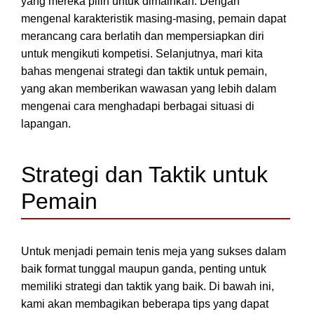
yang mereka pilih untuk dimainkan. Dengan
mengenal karakteristik masing-masing, pemain dapat
merancang cara berlatih dan mempersiapkan diri
untuk mengikuti kompetisi. Selanjutnya, mari kita
bahas mengenai strategi dan taktik untuk pemain,
yang akan memberikan wawasan yang lebih dalam
mengenai cara menghadapi berbagai situasi di
lapangan.
Strategi dan Taktik untuk
Pemain
Untuk menjadi pemain tenis meja yang sukses dalam
baik format tunggal maupun ganda, penting untuk
memiliki strategi dan taktik yang baik. Di bawah ini,
kami akan membagikan beberapa tips yang dapat