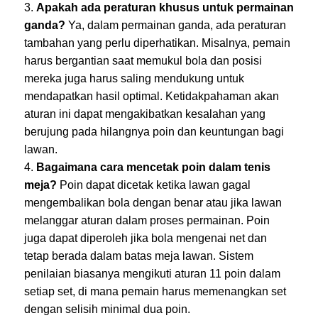
Apakah ada peraturan khusus untuk permainan
ganda?
Ya, dalam permainan ganda, ada peraturan
tambahan yang perlu diperhatikan. Misalnya, pemain
harus bergantian saat memukul bola dan posisi
mereka juga harus saling mendukung untuk
mendapatkan hasil optimal. Ketidakpahaman akan
aturan ini dapat mengakibatkan kesalahan yang
berujung pada hilangnya poin dan keuntungan bagi
lawan.
Bagaimana cara mencetak poin dalam tenis
meja?
Poin dapat dicetak ketika lawan gagal
mengembalikan bola dengan benar atau jika lawan
melanggar aturan dalam proses permainan. Poin
juga dapat diperoleh jika bola mengenai net dan
tetap berada dalam batas meja lawan. Sistem
penilaian biasanya mengikuti aturan 11 poin dalam
setiap set, di mana pemain harus memenangkan set
dengan selisih minimal dua poin.