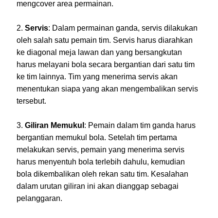
mengcover area permainan.
Servis
: Dalam permainan ganda, servis dilakukan
oleh salah satu pemain tim. Servis harus diarahkan
ke diagonal meja lawan dan yang bersangkutan
harus melayani bola secara bergantian dari satu tim
ke tim lainnya. Tim yang menerima servis akan
menentukan siapa yang akan mengembalikan servis
tersebut.
Giliran Memukul
: Pemain dalam tim ganda harus
bergantian memukul bola. Setelah tim pertama
melakukan servis, pemain yang menerima servis
harus menyentuh bola terlebih dahulu, kemudian
bola dikembalikan oleh rekan satu tim. Kesalahan
dalam urutan giliran ini akan dianggap sebagai
pelanggaran.