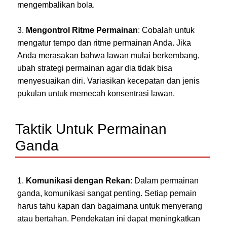
mengembalikan bola.
Mengontrol Ritme Permainan
: Cobalah untuk
mengatur tempo dan ritme permainan Anda. Jika
Anda merasakan bahwa lawan mulai berkembang,
ubah strategi permainan agar dia tidak bisa
menyesuaikan diri. Variasikan kecepatan dan jenis
pukulan untuk memecah konsentrasi lawan.
Taktik Untuk Permainan
Ganda
Komunikasi dengan Rekan
: Dalam permainan
ganda, komunikasi sangat penting. Setiap pemain
harus tahu kapan dan bagaimana untuk menyerang
atau bertahan. Pendekatan ini dapat meningkatkan