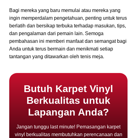
Bagi mereka yang baru memulai atau mereka yang
ingin memperdalam pengetahuan, penting untuk terus
berlatih dan bersikap terbuka terhadap masukan, tips,
dan pengalaman dari pemain lain. Semoga
pembahasan ini memberi manfaat dan semangat bagi
Anda untuk terus bermain dan menikmati setiap
tantangan yang ditawarkan oleh tenis meja.
Butuh Karpet Vinyl
Berkualitas untuk
Lapangan Anda?
Jangan tunggu last minute! Pemasangan karpet
vinyl berkualitas membutuhkan perencanaan dan