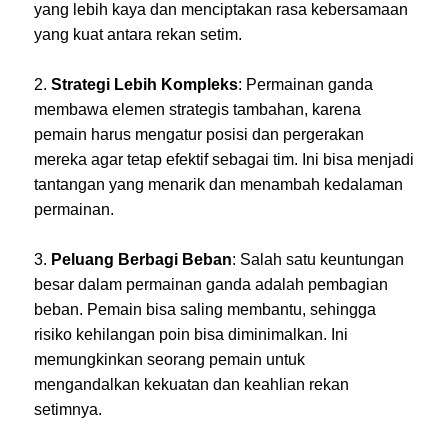
yang lebih kaya dan menciptakan rasa kebersamaan
yang kuat antara rekan setim.
Strategi Lebih Kompleks
: Permainan ganda
membawa elemen strategis tambahan, karena
pemain harus mengatur posisi dan pergerakan
mereka agar tetap efektif sebagai tim. Ini bisa menjadi
tantangan yang menarik dan menambah kedalaman
permainan.
Peluang Berbagi Beban
: Salah satu keuntungan
besar dalam permainan ganda adalah pembagian
beban. Pemain bisa saling membantu, sehingga
risiko kehilangan poin bisa diminimalkan. Ini
memungkinkan seorang pemain untuk
mengandalkan kekuatan dan keahlian rekan
setimnya.