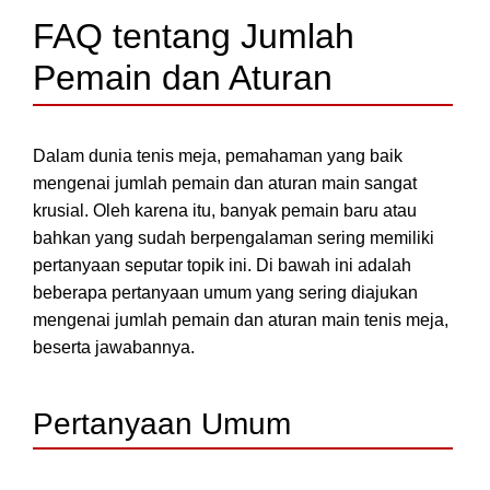
FAQ tentang Jumlah
Pemain dan Aturan
Dalam dunia tenis meja, pemahaman yang baik
mengenai jumlah pemain dan aturan main sangat
krusial. Oleh karena itu, banyak pemain baru atau
bahkan yang sudah berpengalaman sering memiliki
pertanyaan seputar topik ini. Di bawah ini adalah
beberapa pertanyaan umum yang sering diajukan
mengenai jumlah pemain dan aturan main tenis meja,
beserta jawabannya.
Pertanyaan Umum