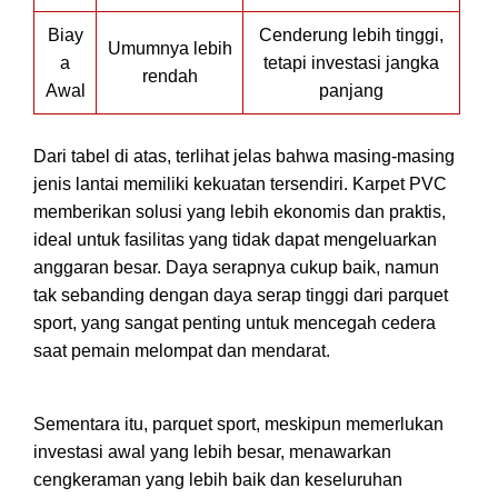
Biay
Cenderung lebih tinggi,
Umumnya lebih
a
tetapi investasi jangka
rendah
Awal
panjang
Dari tabel di atas, terlihat jelas bahwa masing-masing
jenis lantai memiliki kekuatan tersendiri. Karpet PVC
memberikan solusi yang lebih ekonomis dan praktis,
ideal untuk fasilitas yang tidak dapat mengeluarkan
anggaran besar. Daya serapnya cukup baik, namun
tak sebanding dengan daya serap tinggi dari parquet
sport, yang sangat penting untuk mencegah cedera
saat pemain melompat dan mendarat.
Sementara itu, parquet sport, meskipun memerlukan
investasi awal yang lebih besar, menawarkan
cengkeraman yang lebih baik dan keseluruhan