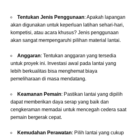
Tentukan Jenis Penggunaan
: Apakah lapangan
akan digunakan untuk keperluan latihan sehari-hari,
kompetisi, atau acara khusus? Jenis penggunaan
akan sangat mempengaruhi pilihan material lantai.
Anggaran
: Tentukan anggaran yang tersedia
untuk proyek ini. Investasi awal pada lantai yang
lebih berkualitas bisa menghemat biaya
pemeliharaan di masa mendatang.
Keamanan Pemain
: Pastikan lantai yang dipilih
dapat memberikan daya serap yang baik dan
cengkeraman memadai untuk mencegah cedera saat
pemain bergerak cepat.
Kemudahan Perawatan
: Pilih lantai yang cukup