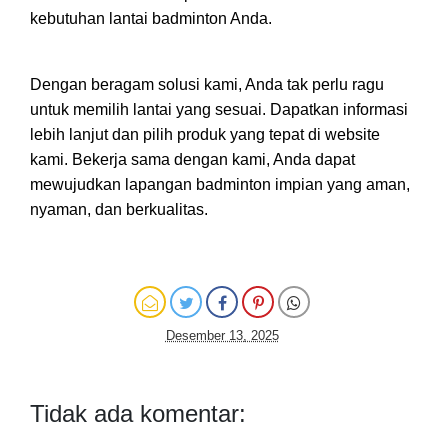
kebutuhan lantai badminton Anda.
Dengan beragam solusi kami, Anda tak perlu ragu
untuk memilih lantai yang sesuai. Dapatkan informasi
lebih lanjut dan pilih produk yang tepat di website
kami. Bekerja sama dengan kami, Anda dapat
mewujudkan lapangan badminton impian yang aman,
nyaman, dan berkualitas.
Desember 13, 2025
Tidak ada komentar: