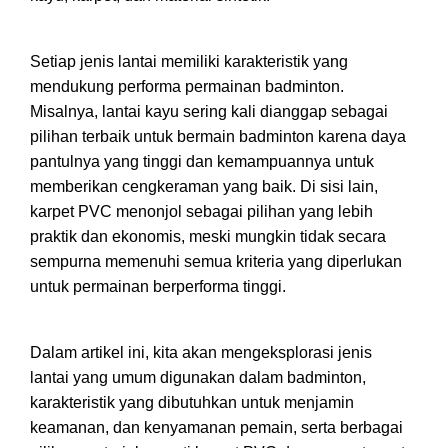
Setiap jenis lantai memiliki karakteristik yang
mendukung performa permainan badminton.
Misalnya, lantai kayu sering kali dianggap sebagai
pilihan terbaik untuk bermain badminton karena daya
pantulnya yang tinggi dan kemampuannya untuk
memberikan cengkeraman yang baik. Di sisi lain,
karpet PVC menonjol sebagai pilihan yang lebih
praktik dan ekonomis, meski mungkin tidak secara
sempurna memenuhi semua kriteria yang diperlukan
untuk permainan berperforma tinggi.
Dalam artikel ini, kita akan mengeksplorasi jenis
lantai yang umum digunakan dalam badminton,
karakteristik yang dibutuhkan untuk menjamin
keamanan, dan kenyamanan pemain, serta berbagai