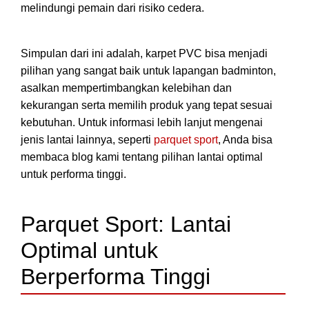
melindungi pemain dari risiko cedera.
Simpulan dari ini adalah, karpet PVC bisa menjadi
pilihan yang sangat baik untuk lapangan badminton,
asalkan mempertimbangkan kelebihan dan
kekurangan serta memilih produk yang tepat sesuai
kebutuhan. Untuk informasi lebih lanjut mengenai
jenis lantai lainnya, seperti
parquet sport
, Anda bisa
membaca blog kami tentang pilihan lantai optimal
untuk performa tinggi.
Parquet Sport: Lantai
Optimal untuk
Berperforma Tinggi