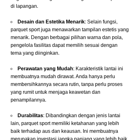
di lapangan.
Desain dan Estetika Menarik
: Selain fungsi,
parquet sport juga menawarkan tampilan estetis yang
menarik. Dengan berbagai pilihan warna dan pola,
pengelola fasilitas dapat memilih sesuai dengan
tema yang diinginkan.
Perawatan yang Mudah
: Karakteristik lantai ini
membuatnya mudah dirawat. Anda hanya perlu
membersihkannya secara rutin, tanpa perlu proses
yang rumit untuk menjaga keawetan dan
penampilannya.
Durabilitas
: Dibandingkan dengan jenis lantai
lain, parquet sport memiliki ketahanan yang lebih
baik terhadap aus dan keausan. Ini membuatnya
merupakan investasi jangka panjang yang lebih baik,