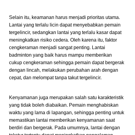
Selain itu, keamanan harus menjadi prioritas utama.
Lantai yang terlalu licin dapat menyebabkan pemain
tergelincir, sedangkan lantai yang terlalu kasar dapat
meningkatkan risiko cedera. Oleh karena itu, faktor
cengkeraman menjadi sangat penting. Lantai
badminton yang baik harus mampu memberikan
cukup cengkeraman sehingga pemain dapat bergerak
dengan lincah, melakukan perubahan arah dengan
cepat, dan melompat tanpa takut tergelincir.
Kenyamanan juga merupakan salah satu karakteristik
yang tidak boleh diabaikan. Pemain menghabiskan
waktu yang lama di lapangan, sehingga penting untuk
memastikan lantai memberikan kenyamanan saat
berdiri dan bergerak. Pada umumnya, lantai dengan