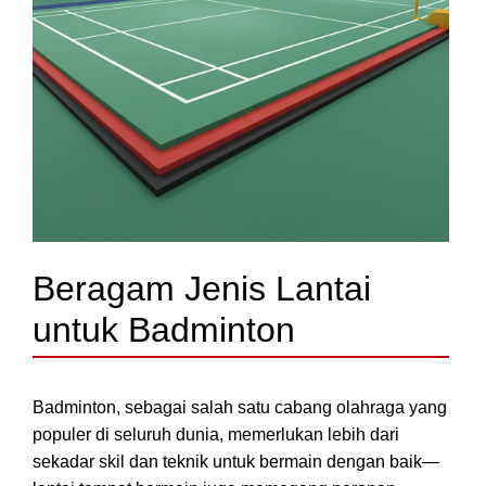
Beragam Jenis Lantai
untuk Badminton
Badminton, sebagai salah satu cabang olahraga yang
populer di seluruh dunia, memerlukan lebih dari
sekadar skil dan teknik untuk bermain dengan baik—