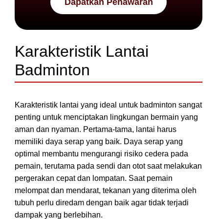
Dapatkan Penawaran
Karakteristik Lantai
Badminton
Karakteristik lantai yang ideal untuk badminton sangat
penting untuk menciptakan lingkungan bermain yang
aman dan nyaman. Pertama-tama, lantai harus
memiliki daya serap yang baik. Daya serap yang
optimal membantu mengurangi risiko cedera pada
pemain, terutama pada sendi dan otot saat melakukan
pergerakan cepat dan lompatan. Saat pemain
melompat dan mendarat, tekanan yang diterima oleh
tubuh perlu diredam dengan baik agar tidak terjadi
dampak yang berlebihan.