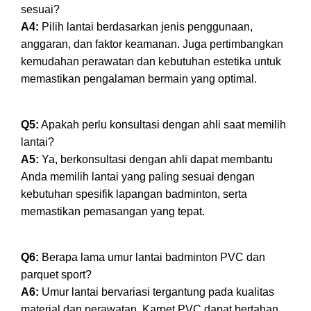
sesuai?
A4:
Pilih lantai berdasarkan jenis penggunaan,
anggaran, dan faktor keamanan. Juga pertimbangkan
kemudahan perawatan dan kebutuhan estetika untuk
memastikan pengalaman bermain yang optimal.
Q5:
Apakah perlu konsultasi dengan ahli saat memilih
lantai?
A5:
Ya, berkonsultasi dengan ahli dapat membantu
Anda memilih lantai yang paling sesuai dengan
kebutuhan spesifik lapangan badminton, serta
memastikan pemasangan yang tepat.
Q6:
Berapa lama umur lantai badminton PVC dan
parquet sport?
A6:
Umur lantai bervariasi tergantung pada kualitas
material dan perawatan. Karpet PVC dapat bertahan