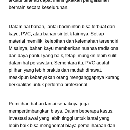
tekstur tertentu dapat meningkatkan pengalaman
bermain secara keseluruhan.
Dalam hal bahan, lantai badminton bisa terbuat dari
kayu, PVC, atau bahan sintetik lainnya. Setiap
material memiliki kelebihan dan kelemahan tersendiri.
Misalnya, bahan kayu memberikan nuansa tradisional
dan daya pantul yang baik, tetapi mungkin lebih sulit
dalam hal perawatan. Sementara itu, PVC adalah
pilihan yang lebih praktis dan mudah dirawat,
meskipun kebanyakan orang menganggapnya kurang
berkualitas untuk performa profesional.
Pemilihan bahan lantai sebaiknya juga
mempertimbangkan biaya. Dalam beberapa kasus,
investasi awal yang lebih tinggi untuk lantai yang
lebih baik bisa menghemat biaya pemeliharaan dan