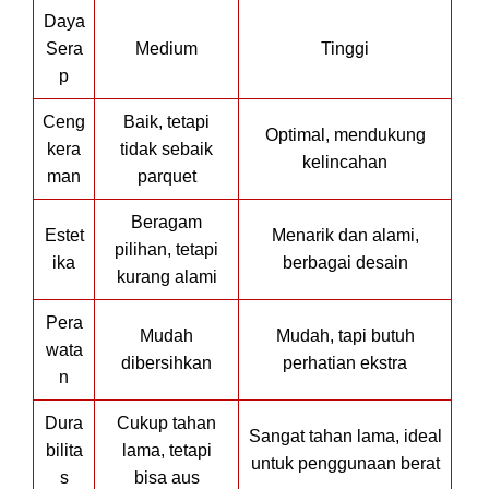
Daya
Sera
Medium
Tinggi
p
Ceng
Baik, tetapi
Optimal, mendukung
kera
tidak sebaik
kelincahan
man
parquet
Beragam
Estet
Menarik dan alami,
pilihan, tetapi
ika
berbagai desain
kurang alami
Pera
Mudah
Mudah, tapi butuh
wata
dibersihkan
perhatian ekstra
n
Dura
Cukup tahan
Sangat tahan lama, ideal
bilita
lama, tetapi
untuk penggunaan berat
s
bisa aus