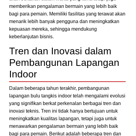
memberikan pengalaman bermain yang lebih baik
bagi para pemain. Memiliki fasilitas yang terawat akan
menarik lebih banyak pengguna dan meningkatkan
kepuasan mereka, sehingga mendukung
keberlanjutan bisnis.
Tren dan Inovasi dalam
Pembangunan Lapangan
Indoor
Dalam beberapa tahun terakhir, pembangunan
lapangan bulu tangkis indoor telah mengalami evolusi
yang signifikan berkat perkenalan berbagai tren dan
inovasi teknis. Tren ini tidak hanya bertujuan untuk
meningkatkan kualitas lapangan, tetapi juga untuk
menawarkan pengalaman bermain yang lebih baik
bagi para pemain. Berikut adalah beberapa tren dan