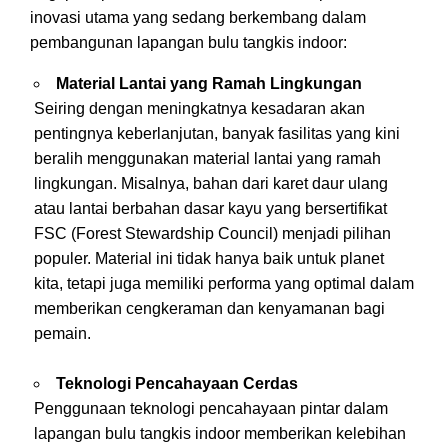
inovasi utama yang sedang berkembang dalam
pembangunan lapangan bulu tangkis indoor:
Material Lantai yang Ramah Lingkungan
Seiring dengan meningkatnya kesadaran akan
pentingnya keberlanjutan, banyak fasilitas yang kini
beralih menggunakan material lantai yang ramah
lingkungan. Misalnya, bahan dari karet daur ulang
atau lantai berbahan dasar kayu yang bersertifikat
FSC (Forest Stewardship Council) menjadi pilihan
populer. Material ini tidak hanya baik untuk planet
kita, tetapi juga memiliki performa yang optimal dalam
memberikan cengkeraman dan kenyamanan bagi
pemain.
Teknologi Pencahayaan Cerdas
Penggunaan teknologi pencahayaan pintar dalam
lapangan bulu tangkis indoor memberikan kelebihan