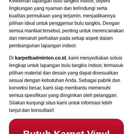
Kelebihan lapangan bulu tangkis indoor, seperti
lingkungan yang nyaman dan terlindungi serta
kualitas permukaan yang terjamin, menjadikannya
pilihan ideal untuk penggemar bulu tangkis. Dengan
semua manfaat tersebut, penting untuk merencanakan
dan menaruh perhatian pada setiap aspek dalam
pembangunan lapangan indoor.
Di
karpetbadminton.co.id
, kami menyediakan solusi
lengkap untuk lapangan bulu tangkis indoor, termasuk
pilihan material dan desain yang dapat disesuaikan
sesuai dengan kebutuhan Anda. Sebagai pabrik dan
konveksi besar, kami siap membantu memenuhi
semua spesifikasi yang diinginkan oleh pelanggan.
Silakan kunjungi situs kami untuk informasi lebih
lanjut dan konsultasi!