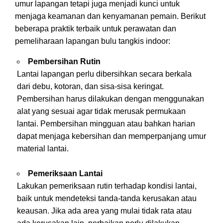
umur lapangan tetapi juga menjadi kunci untuk
menjaga keamanan dan kenyamanan pemain. Berikut
beberapa praktik terbaik untuk perawatan dan
pemeliharaan lapangan bulu tangkis indoor:
Pembersihan Rutin
Lantai lapangan perlu dibersihkan secara berkala
dari debu, kotoran, dan sisa-sisa keringat.
Pembersihan harus dilakukan dengan menggunakan
alat yang sesuai agar tidak merusak permukaan
lantai. Pembersihan mingguan atau bahkan harian
dapat menjaga kebersihan dan memperpanjang umur
material lantai.
Pemeriksaan Lantai
Lakukan pemeriksaan rutin terhadap kondisi lantai,
baik untuk mendeteksi tanda-tanda kerusakan atau
keausan. Jika ada area yang mulai tidak rata atau