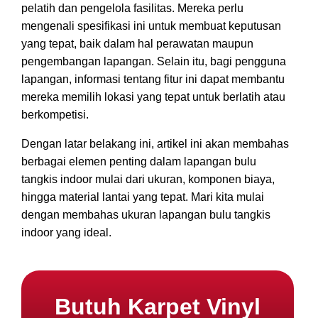
pelatih dan pengelola fasilitas. Mereka perlu
mengenali spesifikasi ini untuk membuat keputusan
yang tepat, baik dalam hal perawatan maupun
pengembangan lapangan. Selain itu, bagi pengguna
lapangan, informasi tentang fitur ini dapat membantu
mereka memilih lokasi yang tepat untuk berlatih atau
berkompetisi.
Dengan latar belakang ini, artikel ini akan membahas
berbagai elemen penting dalam lapangan bulu
tangkis indoor mulai dari ukuran, komponen biaya,
hingga material lantai yang tepat. Mari kita mulai
dengan membahas ukuran lapangan bulu tangkis
indoor yang ideal.
Butuh Karpet Vinyl