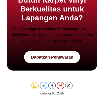
Butuh Karpet Vinyl
Berkualitas untuk
Lapangan Anda?
Jangan tunggu last minute! Pemasangan karpet
vinyl berkualitas membutuhkan perencanaan dan
waktu yang tepat untuk hasil optimal.
Dapatkan Penawaran
Oktober 08, 2025