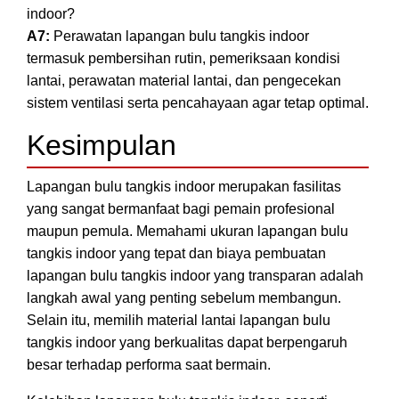
indoor?
A7:
Perawatan lapangan bulu tangkis indoor
termasuk pembersihan rutin, pemeriksaan kondisi
lantai, perawatan material lantai, dan pengecekan
sistem ventilasi serta pencahayaan agar tetap optimal.
Kesimpulan
Lapangan bulu tangkis indoor merupakan fasilitas
yang sangat bermanfaat bagi pemain profesional
maupun pemula. Memahami ukuran lapangan bulu
tangkis indoor yang tepat dan biaya pembuatan
lapangan bulu tangkis indoor yang transparan adalah
langkah awal yang penting sebelum membangun.
Selain itu, memilih material lantai lapangan bulu
tangkis indoor yang berkualitas dapat berpengaruh
besar terhadap performa saat bermain.