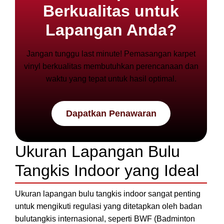
Berkualitas untuk
Lapangan Anda?
Jangan tunggu last minute! Pemasangan karpet
vinyl berkualitas membutuhkan perencanaan dan
waktu yang tepat untuk hasil optimal.
Dapatkan Penawaran
Ukuran Lapangan Bulu
Tangkis Indoor yang Ideal
Ukuran lapangan bulu tangkis indoor sangat penting
untuk mengikuti regulasi yang ditetapkan oleh badan
bulutangkis internasional, seperti BWF (Badminton