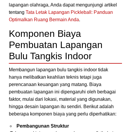
lapangan olahraga, Anda dapat mengunjungi artikel
tentang
Tata Letak Lapangan Pickleball: Panduan
Optimalkan Ruang Bermain Anda
.
Komponen Biaya
Pembuatan Lapangan
Bulu Tangkis Indoor
Membangun lapangan bulu tangkis indoor tidak
hanya melibatkan keahlian teknis tetapi juga
perencanaan keuangan yang matang. Biaya
pembuatan lapangan ini dipengaruhi oleh berbagai
faktor, mulai dari lokasi, material yang digunakan,
hingga desain lapangan itu sendiri. Berikut adalah
beberapa komponen biaya yang perlu diperhatikan:
Pembangunan Struktur