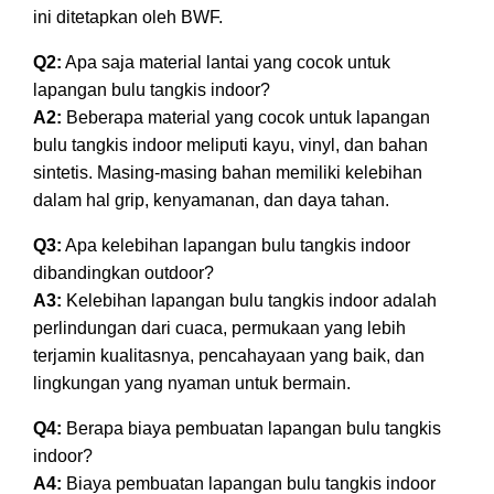
ini ditetapkan oleh BWF.
Q2:
Apa saja material lantai yang cocok untuk
lapangan bulu tangkis indoor?
A2:
Beberapa material yang cocok untuk lapangan
bulu tangkis indoor meliputi kayu, vinyl, dan bahan
sintetis. Masing-masing bahan memiliki kelebihan
dalam hal grip, kenyamanan, dan daya tahan.
Q3:
Apa kelebihan lapangan bulu tangkis indoor
dibandingkan outdoor?
A3:
Kelebihan lapangan bulu tangkis indoor adalah
perlindungan dari cuaca, permukaan yang lebih
terjamin kualitasnya, pencahayaan yang baik, dan
lingkungan yang nyaman untuk bermain.
Q4:
Berapa biaya pembuatan lapangan bulu tangkis
indoor?
A4:
Biaya pembuatan lapangan bulu tangkis indoor