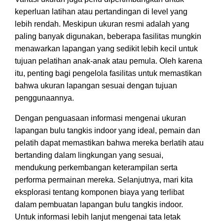
keperluan latihan atau pertandingan di level yang
lebih rendah. Meskipun ukuran resmi adalah yang
paling banyak digunakan, beberapa fasilitas mungkin
menawarkan lapangan yang sedikit lebih kecil untuk
tujuan pelatihan anak-anak atau pemula. Oleh karena
itu, penting bagi pengelola fasilitas untuk memastikan
bahwa ukuran lapangan sesuai dengan tujuan
penggunaannya.
Dengan penguasaan informasi mengenai ukuran
lapangan bulu tangkis indoor yang ideal, pemain dan
pelatih dapat memastikan bahwa mereka berlatih atau
bertanding dalam lingkungan yang sesuai,
mendukung perkembangan keterampilan serta
performa permainan mereka. Selanjutnya, mari kita
eksplorasi tentang komponen biaya yang terlibat
dalam pembuatan lapangan bulu tangkis indoor.
Untuk informasi lebih lanjut mengenai tata letak