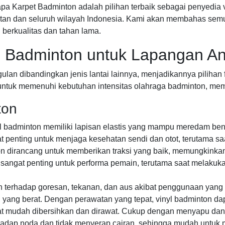
 Karpet Badminton adalah pilihan terbaik sebagai penyedia v
atan dan seluruh wilayah Indonesia. Kami akan membahas sem
 berkualitas dan tahan lama.
l Badminton untuk Lapangan A
an dibandingkan jenis lantai lainnya, menjadikannya pilihan f
 untuk memenuhi kebutuhan intensitas olahraga badminton, mem
ton
l badminton memiliki lapisan elastis yang mampu meredam ben
gat penting untuk menjaga kesehatan sendi dan otot, terutama 
n dirancang untuk memberikan traksi yang baik, memungkinka
al sangat penting untuk performa pemain, terutama saat melak
 terhadap goresan, tekanan, dan aus akibat penggunaan yang in
yang berat. Dengan perawatan yang tepat, vinyl badminton dap
t mudah dibersihkan dan dirawat. Cukup dengan menyapu dan me
terhadap noda dan tidak menyerap cairan, sehingga mudah untu