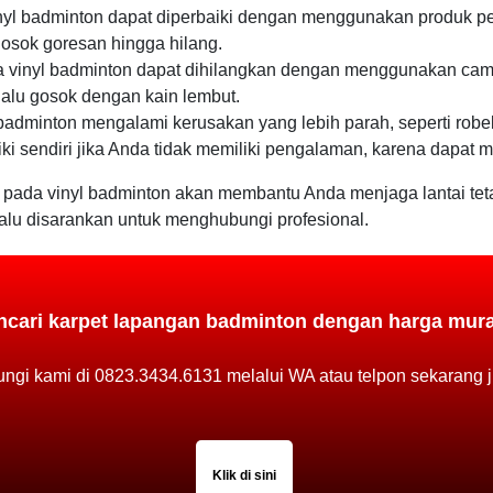
yl badminton dapat diperbaiki dengan menggunakan produk pem
osok goresan hingga hilang.
inyl badminton dapat dihilangkan dengan menggunakan camp
alu gosok dengan kain lembut.
 badminton mengalami kerusakan yang lebih parah, seperti robe
 sendiri jika Anda tidak memiliki pengalaman, karena dapat 
pada vinyl badminton akan membantu Anda menjaga lantai tetap
alu disarankan untuk menghubungi profesional.
cari karpet lapangan badminton dengan harga mur
ngi kami di 0823.3434.6131 melalui WA atau telpon sekarang j
Klik di sini