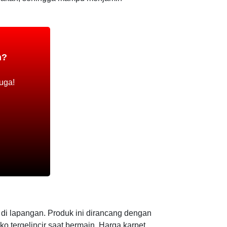
h?
uga!
 di lapangan. Produk ini dirancang dengan
o tergelincir saat bermain. Harga karpet