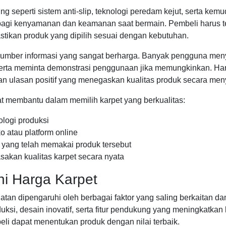
ng seperti sistem anti-slip, teknologi peredam kejut, serta ke
h bagi kenyamanan dan keamanan saat bermain. Pembeli harus t
stikan produk yang dipilih sesuai dengan kebutuhan.
mber informasi yang sangat berharga. Banyak pengguna men
erta meminta demonstrasi penggunaan jika memungkinkan. Har
gan ulasan positif yang menegaskan kualitas produk secara men
at membantu dalam memilih karpet yang berkualitas:
ologi produksi
o atau platform online
 yang telah memakai produk tersebut
akan kualitas karpet secara nyata
i Harga Karpet
an dipengaruhi oleh berbagai faktor yang saling berkaitan dan
produksi, desain inovatif, serta fitur pendukung yang meningk
beli dapat menentukan produk dengan nilai terbaik.