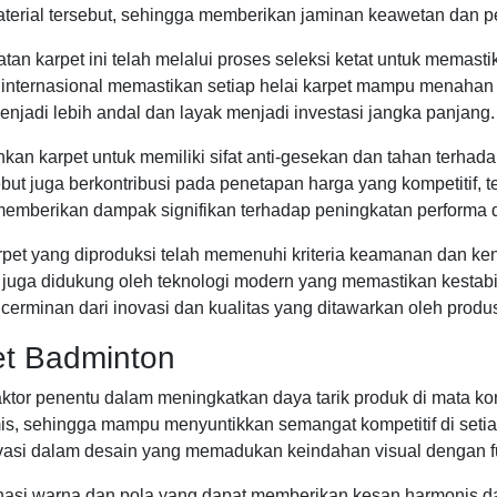
aterial tersebut, sehingga memberikan jaminan keawetan dan pe
an karpet ini telah melalui proses seleksi ketat untuk memast
ndar internasional memastikan setiap helai karpet mampu mena
njadi lebih andal dan layak menjadi investasi jangka panjang.
an karpet untuk memiliki sifat anti-gesekan dan tahan terhad
ebut juga berkontribusi pada penetapan harga yang kompetitif
memberikan dampak signifikan terhadap peningkatan performa d
arpet yang diproduksi telah memenuhi kriteria keamanan dan ke
pi juga didukung oleh teknologi modern yang memastikan kestab
erminan dari inovasi dan kualitas yang ditawarkan oleh produs
et Badminton
aktor penentu dalam meningkatkan daya tarik produk di mata k
s, sehingga mampu menyuntikkan semangat kompetitif di setia
ovasi dalam desain yang memadukan keindahan visual dengan fu
nasi warna dan pola yang dapat memberikan kesan harmonis da