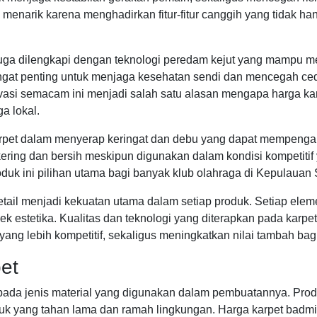
menarik karena menghadirkan fitur-fitur canggih yang tidak h
ni juga dilengkapi dengan teknologi peredam kejut yang mampu
angat penting untuk menjaga kesehatan sendi dan mencegah ce
asi semacam ini menjadi salah satu alasan mengapa harga ka
a lokal.
rpet dalam menyerap keringat dan debu yang dapat mempenga
 kering dan bersih meskipun digunakan dalam kondisi kompetitif
uk ini pilihan utama bagi banyak klub olahraga di Kepulauan 
etail menjadi kekuatan utama dalam setiap produk. Setiap elem
ek estetika. Kualitas dan teknologi yang diterapkan pada karp
yang lebih kompetitif, sekaligus meningkatkan nilai tambah b
pet
 pada jenis material yang digunakan dalam pembuatannya. Pro
k yang tahan lama dan ramah lingkungan. Harga karpet badmin