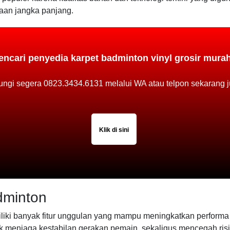
aan jangka panjang.
encari penyedia karpet badminton vinyl grosir mura
ngi segera 0823.3434.6131 melalui WA atau telpon sekarang j
Klik di sini
dminton
iliki banyak fitur unggulan yang mampu meningkatkan performa
 menjaga kestabilan gerakan pemain, sekaligus mencegah risik