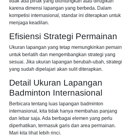
tidak ada pihak yang diuntungkan atau dirugikan
karena dimensi lapangan yang berbeda. Dalam
kompetisi internasional, standar ini diterapkan untuk
menjaga keadilan.
Efisiensi Strategi Permainan
Ukuran lapangan yang tetap memungkinkan pemain
untuk berlatih dan mengembangkan strategi yang
sesuai. Jika ukuran lapangan berubah-ubah, strategi
yang sudah dipelajari akan sulit diterapkan.
Detail Ukuran Lapangan
Badminton Internasional
Berbicara tentang luas lapangan badminton
internasional, kita tidak hanya membahas panjang
dan lebar saja. Ada berbagai elemen yang perlu
diperhatikan, termasuk garis dan area permainan.
Mari kita lihat lebih rinci.