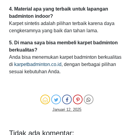
4. Material apa yang terbaik untuk lapangan
badminton indoor?
Karpet sintetis adalah pilihan terbaik karena daya
cengkeramnya yang baik dan tahan lama.
5. Di mana saya bisa membeli karpet badminton
berkualitas?
Anda bisa menemukan karpet badminton berkualitas
di
karpetbadminton.co.id
, dengan berbagai pilihan
sesuai kebutuhan Anda.
Januari 12, 2025
Tidak ada komentar: