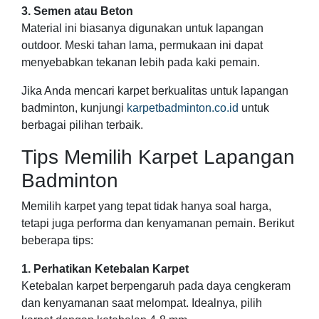
3. Semen atau Beton
Material ini biasanya digunakan untuk lapangan
outdoor. Meski tahan lama, permukaan ini dapat
menyebabkan tekanan lebih pada kaki pemain.
Jika Anda mencari karpet berkualitas untuk lapangan
badminton, kunjungi
karpetbadminton.co.id
untuk
berbagai pilihan terbaik.
Tips Memilih Karpet Lapangan
Badminton
Memilih karpet yang tepat tidak hanya soal harga,
tetapi juga performa dan kenyamanan pemain. Berikut
beberapa tips:
1. Perhatikan Ketebalan Karpet
Ketebalan karpet berpengaruh pada daya cengkeram
dan kenyamanan saat melompat. Idealnya, pilih