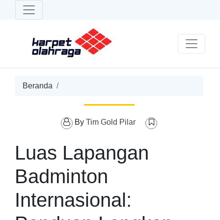
Beranda
By
Tim Gold Pilar
Luas Lapangan
Badminton
Internasional: