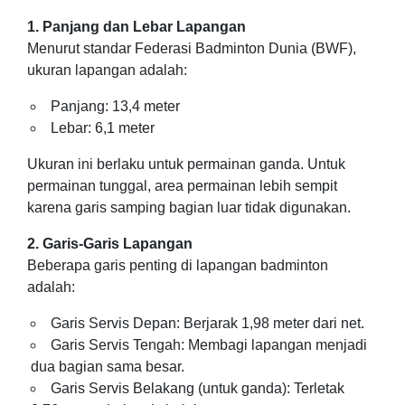
1. Panjang dan Lebar Lapangan
Menurut standar Federasi Badminton Dunia (BWF),
ukuran lapangan adalah:
Panjang: 13,4 meter
Lebar: 6,1 meter
Ukuran ini berlaku untuk permainan ganda. Untuk
permainan tunggal, area permainan lebih sempit
karena garis samping bagian luar tidak digunakan.
2. Garis-Garis Lapangan
Beberapa garis penting di lapangan badminton
adalah:
Garis Servis Depan: Berjarak 1,98 meter dari net.
Garis Servis Tengah: Membagi lapangan menjadi
dua bagian sama besar.
Garis Servis Belakang (untuk ganda): Terletak