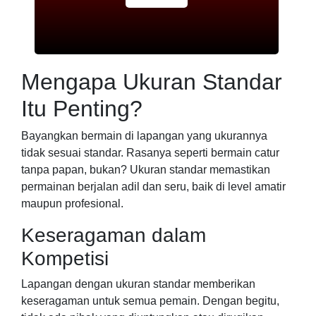
Mengapa Ukuran Standar
Itu Penting?
Bayangkan bermain di lapangan yang ukurannya
tidak sesuai standar. Rasanya seperti bermain catur
tanpa papan, bukan? Ukuran standar memastikan
permainan berjalan adil dan seru, baik di level amatir
maupun profesional.
Keseragaman dalam
Kompetisi
Lapangan dengan ukuran standar memberikan
keseragaman untuk semua pemain. Dengan begitu,