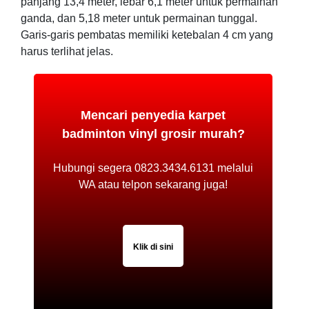
panjang 13,4 meter, lebar 6,1 meter untuk permainan
ganda, dan 5,18 meter untuk permainan tunggal.
Garis-garis pembatas memiliki ketebalan 4 cm yang
harus terlihat jelas.
Mencari penyedia karpet
badminton vinyl grosir murah?
Hubungi segera 0823.3434.6131 melalui
WA atau telpon sekarang juga!
Klik di sini