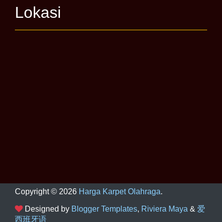
Lokasi
Copyright ©
2026
Harga Karpet Olahraga
.
Designed by
Blogger Templates
,
Riviera Maya
&
爱
西班牙语