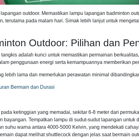
 lapangan outdoor. Memastikan lampu lapangan badminton out
nan, terutama pada malam hari. Simak lebih lanjut untuk meng
nton Outdoor: Pilihan dan P
 tangkis adalah kunci untuk memastikan permainan berkualitas
a dalam penggunaan energi serta kemampuannya memberikan pe
ang lebih lama dan memerlukan perawatan minimal dibandingk
turan Bermain dan Durasi
pada ketinggian yang memadai, sekitar 6-8 meter dari permuk
 bayangan. Tempatkan lampu di sudut-sudut lapangan untuk di
an suhu warna antara 4000-5000 Kelvin, yang mendekati cahay
pemain dapat melihat shuttlecock dengan jelas saat bermain ou