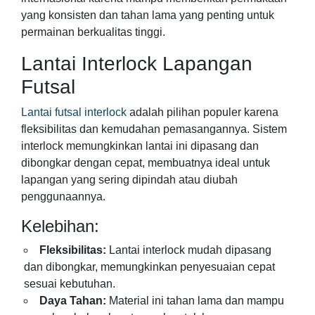
yang konsisten dan tahan lama yang penting untuk
permainan berkualitas tinggi.
Lantai Interlock Lapangan
Futsal
Lantai futsal interlock
adalah pilihan populer karena
fleksibilitas dan kemudahan pemasangannya. Sistem
interlock memungkinkan lantai ini dipasang dan
dibongkar dengan cepat, membuatnya ideal untuk
lapangan yang sering dipindah atau diubah
penggunaannya.
Kelebihan:
Fleksibilitas:
Lantai interlock mudah dipasang
dan dibongkar, memungkinkan penyesuaian cepat
sesuai kebutuhan.
Daya Tahan:
Material ini tahan lama dan mampu