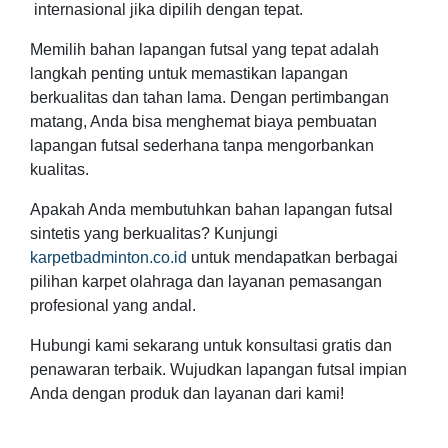
internasional jika dipilih dengan tepat.
Memilih bahan lapangan futsal yang tepat adalah
langkah penting untuk memastikan lapangan
berkualitas dan tahan lama. Dengan pertimbangan
matang, Anda bisa menghemat biaya pembuatan
lapangan futsal sederhana tanpa mengorbankan
kualitas.
Apakah Anda membutuhkan bahan lapangan futsal
sintetis yang berkualitas? Kunjungi
karpetbadminton.co.id
untuk mendapatkan berbagai
pilihan karpet olahraga dan layanan pemasangan
profesional yang andal.
Hubungi kami sekarang untuk konsultasi gratis dan
penawaran terbaik. Wujudkan lapangan futsal impian
Anda dengan produk dan layanan dari kami!