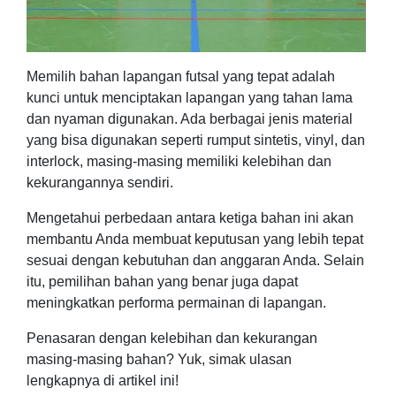
Memilih bahan lapangan futsal yang tepat adalah
kunci untuk menciptakan lapangan yang tahan lama
dan nyaman digunakan. Ada berbagai jenis material
yang bisa digunakan seperti rumput sintetis, vinyl, dan
interlock, masing-masing memiliki kelebihan dan
kekurangannya sendiri.
Mengetahui perbedaan antara ketiga bahan ini akan
membantu Anda membuat keputusan yang lebih tepat
sesuai dengan kebutuhan dan anggaran Anda. Selain
itu, pemilihan bahan yang benar juga dapat
meningkatkan performa permainan di lapangan.
Penasaran dengan kelebihan dan kekurangan
masing-masing bahan? Yuk, simak ulasan
lengkapnya di artikel ini!