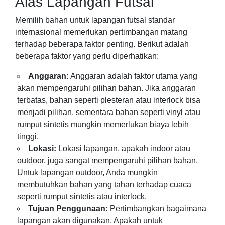
Alas Lapangan Futsal
Memilih bahan untuk lapangan futsal standar
internasional memerlukan pertimbangan matang
terhadap beberapa faktor penting. Berikut adalah
beberapa faktor yang perlu diperhatikan:
Anggaran:
Anggaran adalah faktor utama yang
akan mempengaruhi pilihan bahan. Jika anggaran
terbatas, bahan seperti plesteran atau interlock bisa
menjadi pilihan, sementara bahan seperti vinyl atau
rumput sintetis mungkin memerlukan biaya lebih
tinggi.
Lokasi:
Lokasi lapangan, apakah indoor atau
outdoor, juga sangat mempengaruhi pilihan bahan.
Untuk lapangan outdoor, Anda mungkin
membutuhkan bahan yang tahan terhadap cuaca
seperti rumput sintetis atau interlock.
Tujuan Penggunaan:
Pertimbangkan bagaimana
lapangan akan digunakan. Apakah untuk