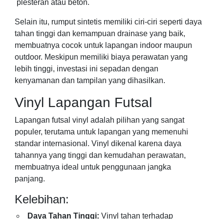
plesteran atau beton.
Selain itu, rumput sintetis memiliki ciri-ciri seperti daya
tahan tinggi dan kemampuan drainase yang baik,
membuatnya cocok untuk lapangan indoor maupun
outdoor. Meskipun memiliki biaya perawatan yang
lebih tinggi, investasi ini sepadan dengan
kenyamanan dan tampilan yang dihasilkan.
Vinyl Lapangan Futsal
Lapangan futsal vinyl adalah pilihan yang sangat
populer, terutama untuk lapangan yang memenuhi
standar internasional. Vinyl dikenal karena daya
tahannya yang tinggi dan kemudahan perawatan,
membuatnya ideal untuk penggunaan jangka
panjang.
Kelebihan:
Daya Tahan Tinggi:
Vinyl tahan terhadap