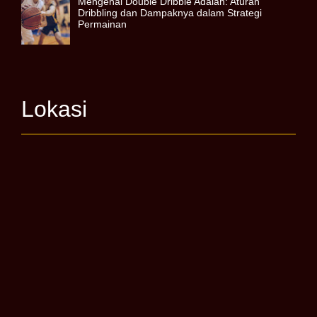
Mengenal Double Dribble Adalah: Aturan
Dribbling dan Dampaknya dalam Strategi
Permainan
Lokasi