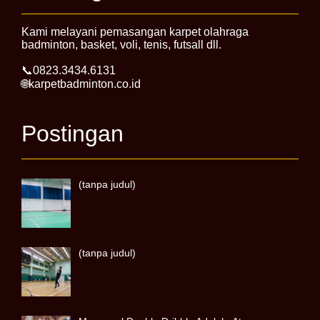
Kami melayani pemasangan karpet olahraga
badminton, basket, voli, tenis, futsall dll.
📞0823.3434.6131
🌐karpetbadminton.co.id
Postingan
(tanpa judul)
(tanpa judul)