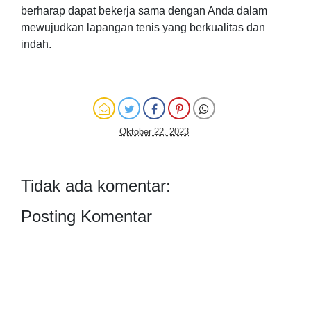
berharap dapat bekerja sama dengan Anda dalam
mewujudkan lapangan tenis yang berkualitas dan
indah.
Oktober 22, 2023
Tidak ada komentar:
Posting Komentar