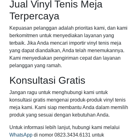
Jual Vinyl Tenis Meja
Terpercaya
Kepuasan pelanggan adalah prioritas kami, dan kami
berkomitmen untuk menyediakan layanan yang
terbaik. Jika Anda mencari importir vinyl tenis meja
yang dapat diandalkan, Anda telah menemukannya.
Kami menyediakan pengiriman cepat dan layanan
pelanggan yang ramah.
Konsultasi Gratis
Jangan ragu untuk menghubungi kami untuk
konsultasi gratis mengenai produk-produk vinyl tenis
meja kami. Kami siap membantu Anda dalam memilih
produk yang sesuai dengan kebutuhan Anda.
Untuk informasi lebih lanjut, hubungi kami melalui
WhatsApp
di nomor 0823.3434.6131 untuk